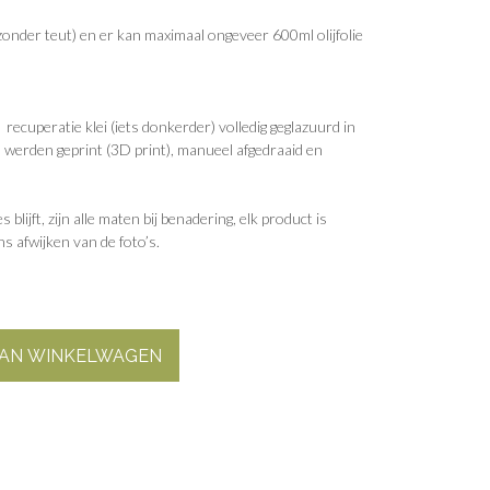
zonder teut) en er kan maximaal ongeveer 600ml olijfolie
t recuperatie klei (iets donkerder) volledig geglazuurd in
 werden geprint (3D print), manueel afgedraaid en
blijft, zijn alle maten bij benadering, elk product is
s afwijken van de foto’s.
AN WINKELWAGEN