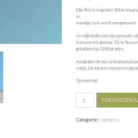
Elke fles is ongeveer 20cm hoog (
in.
Handige teut wordt meegeleverd.
De olijfolieflessen zijn gemaakt ui
transparant glazuur. Deze flessen
gebakken op 1240 graden.
Aangezien dit een artisanaal proces 
uniek. De kleuren kunnen enigszin
Op voorraad
Olijfoliefles
TOEVOEGEN A
geprint
in
keramiek,
Categorie:
Olijfoliefles
in
samenwerking
met