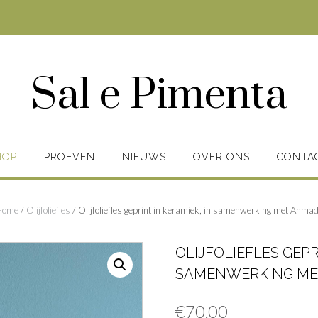
Sal e Pimenta
HOP
PROEVEN
NIEUWS
OVER ONS
CONTA
Home
/
Olijfoliefles
/ Olijfoliefles geprint in keramiek, in samenwerking met Anma
OLIJFOLIEFLES GEPR
SAMENWERKING ME
€
70,00