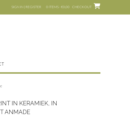
SIGN IN | REGISTER
0 ITEMS - €0,00
CHECKOUT
CT
de
INT IN KERAMIEK, IN
T ANMADE