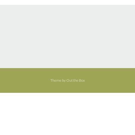
Anmade
aantal
Theme by
Out the Box