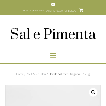
Skip
to
SIGN IN | REGISTER
0 ITEMS - €0,00
CHECKOUT
content
Sal e Pimenta
Home
/
Zout & Kruiden
/ Flor de Sal met Oregano – 125g