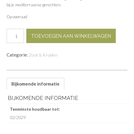
bij je mediterraanse gerechten.
Op voorraad
Flor
TOEVOEGEN AAN WINKELWAGEN
de
Sal
met
Categorie:
Zout & Kruiden
Oregano
-
125g
aantal
Bijkomende informatie
BIJKOMENDE INFORMATIE
Tenminste houdbaar tot:
02/2029